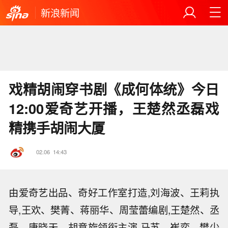
新浪新闻
戏精胡闹穿书剧《成何体统》今日
12:00爱奇艺开播，王楚然丞磊戏
精携手胡闹大厦
02.06
14:43
由爱奇艺出品、奇好工作室打造,刘海波、王莉执
导,王欢、樊菁、蒋丽华、周莹蕾编剧,王楚然、丞
磊、唐晓天、胡意旋领衔主演,马苏、崔奕、樊少