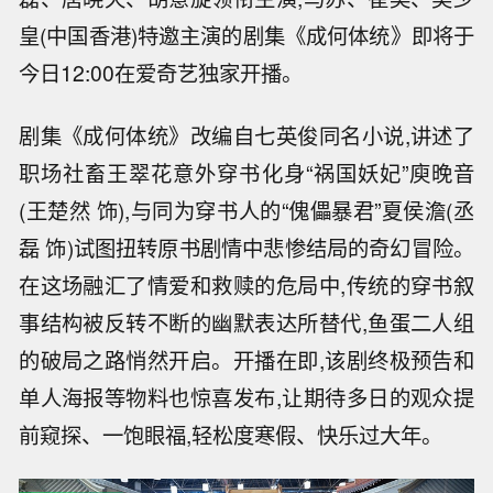
皇(中国香港)特邀主演的剧集《成何体统》即将于
今日12:00在爱奇艺独家开播。
剧集《成何体统》改编自七英俊同名小说,讲述了
职场社畜王翠花意外穿书化身“祸国妖妃”庾晚音
(王楚然 饰),与同为穿书人的“傀儡暴君”夏侯澹(丞
磊 饰)试图扭转原书剧情中悲惨结局的奇幻冒险。
在这场融汇了情爱和救赎的危局中,传统的穿书叙
事结构被反转不断的幽默表达所替代,鱼蛋二人组
的破局之路悄然开启。开播在即,该剧终极预告和
单人海报等物料也惊喜发布,让期待多日的观众提
前窥探、一饱眼福,轻松度寒假、快乐过大年。