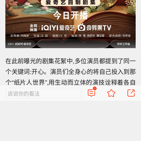
在此前曝光的剧集花絮中,多位演员都提到了同一
个关键词:开心。演员们全身心的将自己投入到那
个“纸片人世界”,用生动而立体的演技诠释着各自
0
的人物弧光,事业疯批端王(唐晓天 饰)和黑 心白莲
说说你的看法
谢永儿(胡意旋 饰),把持朝政的太后(马苏 饰)、战
力高超而又沉迷女装的北舟(崔奕、樊少皇 饰)、
中二与热血兼备的学子团等,这些看点各异的角色,
共同描摹出了一幅寻救赎、求生存、救家国的百