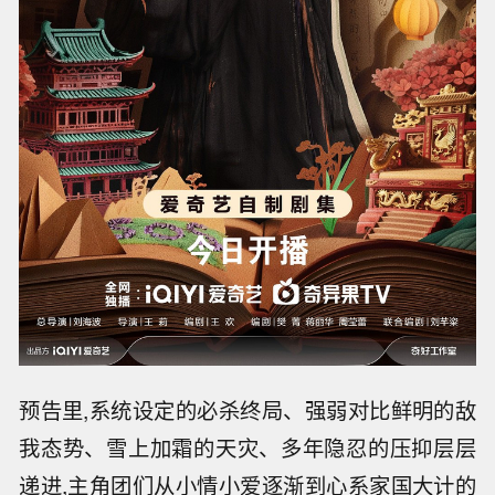
预告里,系统设定的必杀终局、强弱对比鲜明的敌
我态势、雪上加霜的天灾、多年隐忍的压抑层层
递进,主角团们从小情小爱逐渐到心系家国大计的