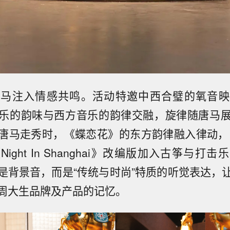
唐马注入情感共鸣。活动特邀中西合璧的氧音映
乐的韵味与西方音乐的韵律交融，旋律随唐马
唐马走秀时，《蝶恋花》的东方韵律融入律动，
ight In Shanghai》改编版加入古筝与打
是背景音，而是“传统与时尚”特质的听觉表达，
周大生品牌及产品的记忆。