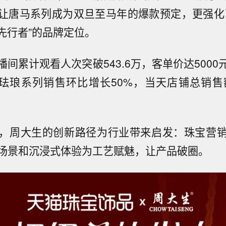
让唐马系列成为双旦至马年的爆款预定，更强化
先行者”的品牌定位。
间累计观看人次突破543.6万，客单价达500
黄金珐琅系列销售环比增长50%，当天店铺总销售额
，周大生的创新路径为行业带来启发：珠宝营
场景和沉浸式体验为工艺赋魅，让产品破圈。