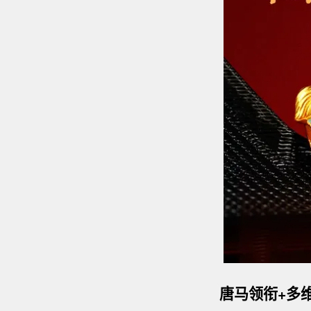
唐马领衔+多