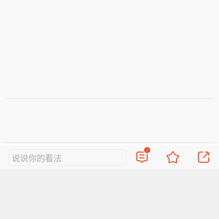
0
视频
直播
美图
博客
看点
政务
说说你的看法
搞笑
八卦
情感
旅游
佛学
众测
首页
导航
反馈
登录