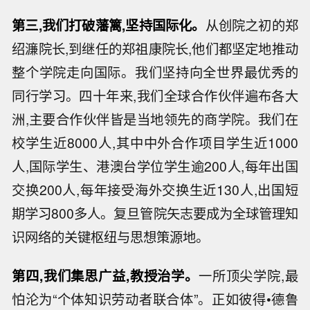
第三,我们打破藩篱,坚持国际化。
从创院之初的郑
绍濂院长,到继任的郑祖康院长,他们都坚定地推动
整个学院走向国际。我们坚持向全世界最优秀的
同行学
习
。四十年来,我们全球合作伙伴遍布各大
洲,主要合作伙伴皆是当地领先的商学院。我们在
校学生近8000人,其中中外合作项目学生近1000
人,国际学生、港澳台学位学生逾200人,每年出国
交换200人,每年接受海外交换生近130人,出国短
期学
习
800多人。复旦管院矢志要成为全球管理知
识网络的关键枢纽与思想策源地。
第四,我们集思广益,教授治学。
一所顶尖学院,最
怕沦为“个体知识劳动者联合体”。正如彼得•德鲁