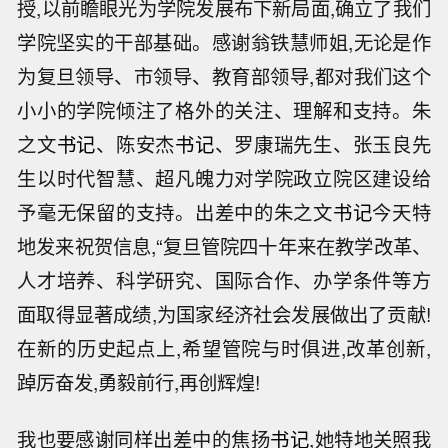
授,以前瞻眼光为学院发展布下新局面,确立了我们
学院坚实的干部基础。感谢翁铁慧师姐,无论是作
为复旦领导、市领导、教育部领导,都对我们这个
小小的学院倾注了格外的关注、理解和支持。朱
之文
书记
、陈安杰
书记
、罗康瑞先生、张玉良先
生以时代智慧、超凡魄力对学院政立院区建设给
予毫无保留的支持。出差中的朱之文
书记
今天特
地发来祝贺信息,“复旦管院四十年来在教学改革、
人才培养、科学研究、国际合作、办学条件等方
面取得显著成绩,为国家经济社会发展做出了贡献!
在新的历史起点上,希望管院与时俱进,改革创新,
踔厉奋发,勇毅前行,再创辉煌!
我也要感谢同样出差中的焦扬
书记
,她特地关照我