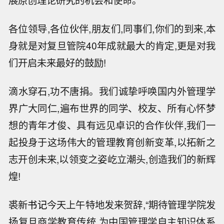
展原创理论研究的机会和使命。
各位领导,各位伙伴,朋友们,同事们,你们的到来,本
身就是对复旦管院40年成就最大的肯定,更是对我
们开启未来最好的鼓励!
滴水穿石,功不唐捐。我们诚挚呼唤国内外管理学
界广大同仁,遍布世界的同学、校友、所有心怀梦
想的青年才俊、具有远见卓识的合作伙伴,我们一
起投身于这场伟大的管理教育创新变革,以拓新之
志开创未来,以领变之姿屹立潮头,创造我们的新辉
煌!
裘新
书记
今天上午特地发来贺辞,“期待管理学院发
扬复旦商学教育传统,为中国管理学自主知识体系