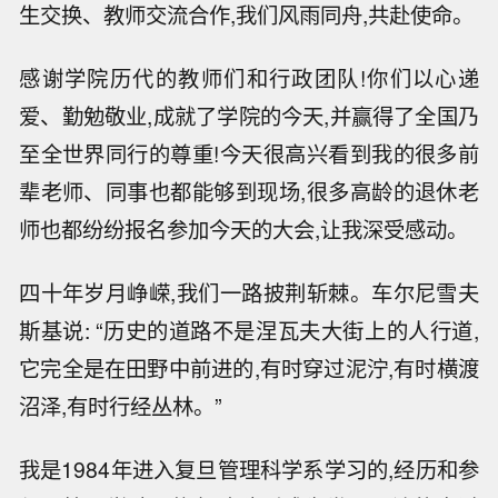
生交换、教师交流合作,我们风雨同舟,共赴使命。
感谢学院历代的教师们和行政团队!你们以心递
爱、勤勉敬业,成就了学院的今天,并赢得了全国乃
至全世界同行的尊重!今天很高兴看到我的很多前
辈老师、同事也都能够到现场,很多高龄的退休老
师也都纷纷报名参加今天的大会,让我深受感动。
四十年岁月峥嵘,我们一路披荆斩棘。车尔尼雪夫
斯基说: “历史的道路不是涅瓦夫大街上的人行道,
它完全是在田野中前进的,有时穿过泥泞,有时横渡
沼泽,有时行经丛林。”
我是1984年进入复旦管理科学系学
习
的,经历和参