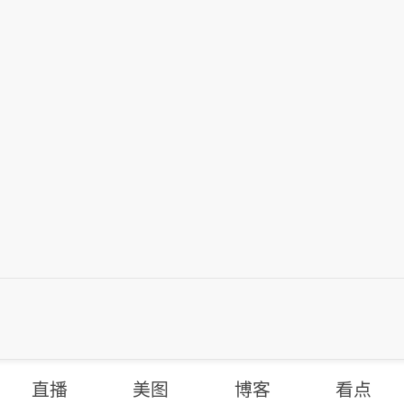
直播
美图
博客
看点