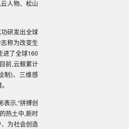
风云人物、松山
年成功研发出全球
杂志称为改变生
进了全球160
目前,云鲸累计
绘制)、三维感
谱。
彬表示,“拼搏创
的热土中,新时
户、为社会创造