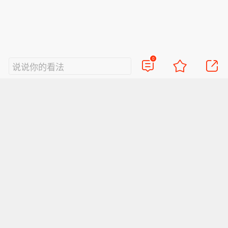
0
说说你的看法
视频
直播
美图
博客
看点
政务
搞笑
八卦
情感
旅游
佛学
众测
首页
导航
反馈
登录