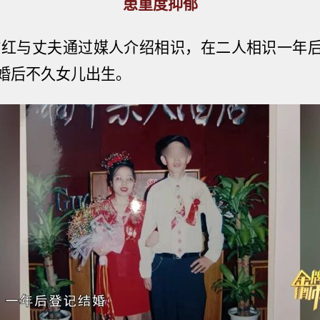
患重度抑郁
作红与丈夫
通过媒人介绍相识，在二人相识
一年
婚后不久女儿出生。