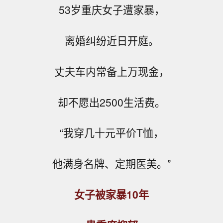
53岁重庆女子遭家暴，
离婚纠纷近日开庭。
丈夫车内常备上万现金，
却不愿出2500生活费。
“我穿几十元平价T恤，
他满身名牌、定期医美。”
女子被
家暴
10年