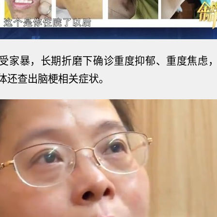
受
家暴
，长期折磨下确诊重度抑郁、重度焦虑
体还查出脑梗相关症状。