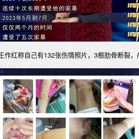
王作红称
自己有132张伤情照片，3根肋骨断裂，