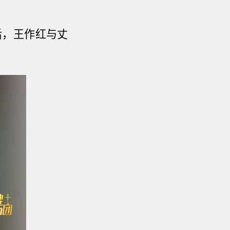
后
，
王作红与丈