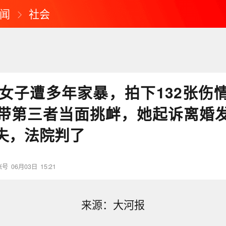
闻
社会
庆女子遭多年家暴，拍下132张伤
带第三者当面挑衅，她起诉离婚
失，法院判了
账号
06月03日
15:21
来源：大河报