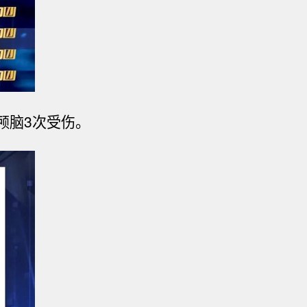
颅脑3次受伤。