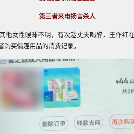
第三者来电扬言杀人
其他女性暧昧不明，有次趁丈夫喝醉，王作红
者购买情趣用品的消费记录。