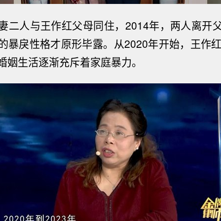
妻二人与王作红父母同住，2014年，两人离开
的暴戾性格才原形
毕露。
从
2020
年开始，王作
婚姻生活逐渐充斥着家庭暴力。