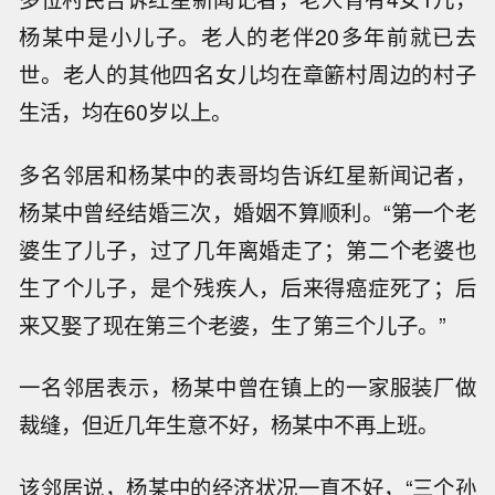
杨某中是小儿子。老人的老伴20多年前就已去
世。老人的其他四名女儿均在章簖村周边的村子
生活，均在60岁以上。
多名邻居和杨某中的表哥均告诉红星新闻记者，
杨某中曾经结婚三次，婚姻不算顺利。“第一个老
婆生了儿子，过了几年离婚走了；第二个老婆也
生了个儿子，是个残疾人，后来得癌症死了；后
来又娶了现在第三个老婆，生了第三个儿子。”
一名邻居表示，杨某中曾在镇上的一家服装厂做
裁缝，但近几年生意不好，杨某中不再上班。
该邻居说，杨某中的经济状况一直不好，“三个孙