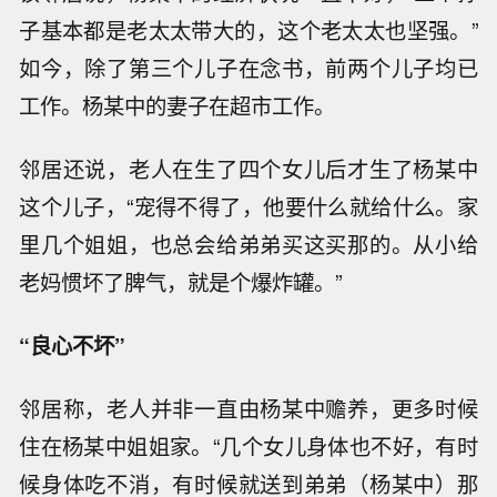
子基本都是老太太带大的，这个老太太也坚强。”
如今，除了第三个儿子在念书，前两个儿子均已
工作。杨某中的妻子在超市工作。
邻居还说，老人在生了四个女儿后才生了杨某中
这个儿子，“宠得不得了，他要什么就给什么。家
里几个姐姐，也总会给弟弟买这买那的。从小给
老妈惯坏了脾气，就是个爆炸罐。”
“良心不坏”
邻居称，老人并非一直由杨某中赡养，更多时候
住在杨某中姐姐家。“几个女儿身体也不好，有时
候身体吃不消，有时候就送到弟弟（杨某中）那