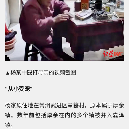
▲
杨某中殴打母亲的视频截图
“从小受宠”
杨家原住地在常州武进区章簖村，原本属于厚余
镇。数年前包括厚余在内的多个镇被并入嘉泽
镇。