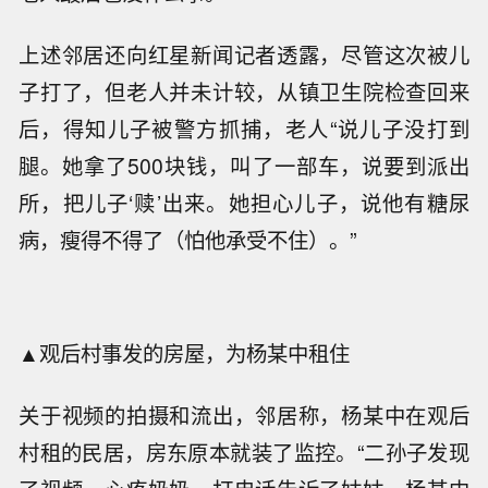
上述邻居还向红星新闻记者透露，尽管这次被儿
子打了，但老人并未计较，从镇卫生院检查回来
后，得知儿子被警方抓捕，老人“说儿子没打到
腿。她拿了500块钱，叫了一部车，说要到派出
所，把儿子‘赎
’
出来。她担心儿子，说他有糖尿
病，瘦得不得了（怕他承受不住）。”
▲
观后村事发的房屋，为杨某中租住
关于视频的拍摄和流出，邻居称，杨某中在观后
村租的民居，房东原本就装了监控。“二孙子发现