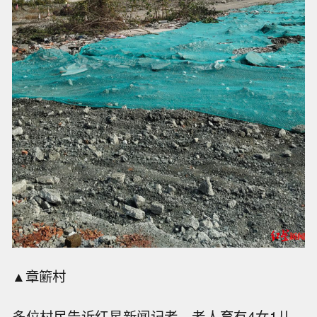
▲
章簖村
多位村民告诉红星新闻记者，老人育有4女1儿，