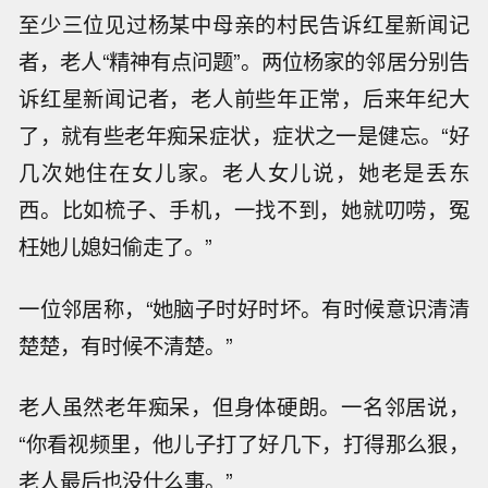
至少三位见过
杨某中母亲
的村民告诉红星新闻记
者，老人“精神有点问题”。两位杨家的邻居分别告
诉红星新闻记者，老人前些年正常，后来年纪大
了，就有些老年痴呆症状，症状之一是健忘。“好
几次她住在女儿家。老人女儿说，她老是丢东
西。比如梳子、手机，一找不到，她就叨唠，冤
枉她儿媳妇偷走了。”
一位邻居称，“她脑子时好时坏。有时候意识清清
楚楚，有时候不清楚。”
老人虽然老年痴呆，但身体硬朗。一名邻居说，
“你看视频里，他儿子打了好几下，打得那么狠，
老人最后也没什么事。”