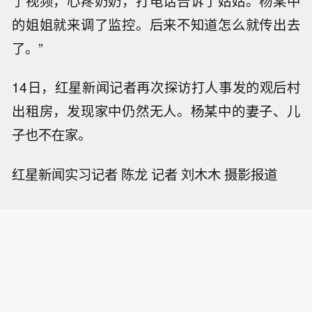
了视频，心疼奶奶，打电话告诉了姑姑。杨某中
的姐姐就来调了监控。后来不知道怎么就传出去
了。”
14日，红星新闻记者再次探访打人事发的观后村
出租房，发现家中仍然无人。杨某中的妻子、儿
子也不在家。
红星新闻实习记者 陈龙 记者 刘木木 摄影报道