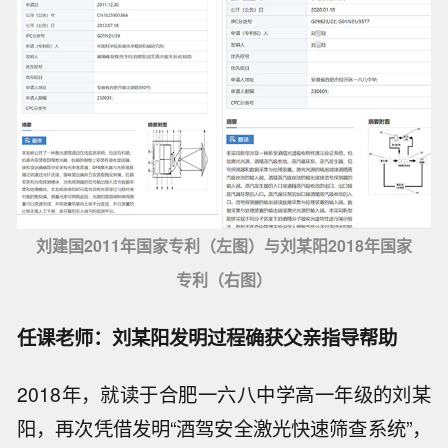
刘建国2011年国家专利（左图）与刘某阳2018年国家
专利（右图）
任课老师：刘某阳发明过程确获父亲指导帮助
2018年，就读于合肥一六八中学高一年级的刘某
阳，再次凭借发明“酒驾安全激光快速筛查系统”，