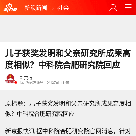
新浪新闻
社会
儿子获奖发明和父亲研究所成果高
度相似？中科院合肥研究院回应
新京报
新京报官方账号
10月27日
11:55
原标题：儿子获奖发明和父亲研究所成果高度相
似？中科院合肥研究院回应
新京报快讯 据中科院合肥研究院官网消息，针对