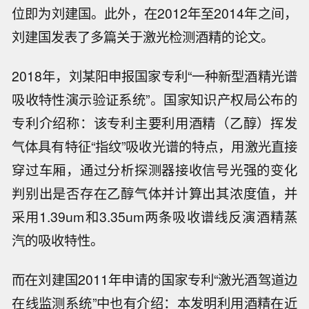
位即为刘建国。此外，在2012年至2014年之间，
刘建国发表了多篇关于激光检测酒精的论文。
2018年，刘某阳申报国家专利“一种新型酒精光谱
吸收特性演示验证系统”。国家知识产权局公布的
专利介绍称：该专利主要利用酒精（乙醇）挥发
气体具有特征“指纹”吸收光谱的特点，用激光直接
穿过车厢，通过分析探测器接收信号光强的变化
判别出是否存在乙醇气体并计算出其浓度值，并
采用1.39um和3.35um两条吸收谱线反演酒精蒸
汽的吸收特性。
而在刘建国2011年申请的国家专利“激光酒驾道边
在线监测系统”中也有介绍：本发明利用酒精在近