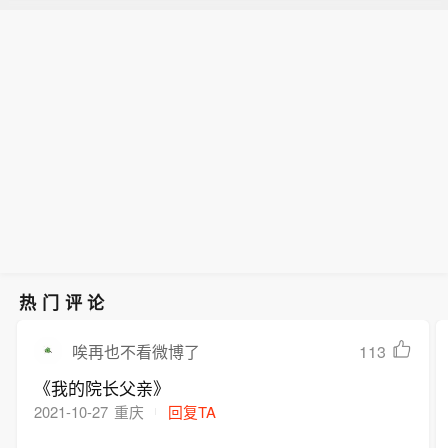
热门评论
113
唉再也不看微博了
《我的院长父亲》
2021-10-27
重庆
回复TA