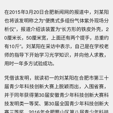
在2015年3月20日合肥新闻网的报道中，刘某阳
也将该发明称之为“便携式多组份气体紫外现场分
析仪”，报道介绍该装置为“长方形的铁皮外壳，2
0厘米长，50厘米宽，上面还有两个提手，总重约
有10斤”。刘某阳在采访中表示，自己是在学校老
师的指导下开始学习光学知识，并向他人求教，
用时一年多方试验成功。
凭借该发明，就读初一的刘某阳在合肥市第三十
届青少年科技创新大赛上脱颖而出，入围省赛，
并于同年获得第30届安徽青少年科技创新大赛科
技发明类一等奖、第30届全国青少年科技创新大
赛三等奖、2016年合肥蜀山区第八届青少年科技