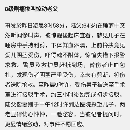
8级剧痛惨叫惊动老父
事发於昨日凌晨3时58分，陆父(64岁)在睡梦中突
然听闻惨叫声，被惊醒後起床查看，赫见儿子在
睡房中手持利剪，下体鲜血淋漓，上前搀扶竟见
爱儿阴茎受伤，吓得魂不附体，惊惶失措下报警
求救。警员及救护员赶抵到场，替伤者止血包
扎，发现伤者阴茎严重受伤，幸未有剪断，将伤
者送院抢救。至昨晨9时许，受伤男子被送至手术
室进行接驳手术，约三小时後始完成初步接驳。
陆父偕妻则于中午12时许到达医院探望儿子，两
老显得忧心忡忡，一脸愁容，当被记者提问时，
更显情绪激动，对事件不愿回应。