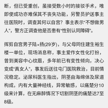
断，但已受重创，虽接受数小时的接驳手术，唯
即使成功亦难保其不丧失功能，另警员护送事主
往医院时，调查其何以自宫？事主表示“不想做男
人”，警方正调查他是否患有“性别认同障碍”。
挥剪自宫男子陆×扬(29岁)，与父母同住建生裕生
楼一单位，现场消息称，事主爱作女性化打扮，
曾到美容中心纹眉，多年前已有变性倾向，决心
变成“真女人”，事发后送往屯门医院救治，目前情
况稳定。泌尿科医生指出，阴茎由海绵体及尿道
构成，内有大量神经线，异常敏感，以痛楚分10
级来计算，在无麻醉情况下切割阴茎的痛楚达7至
8级。