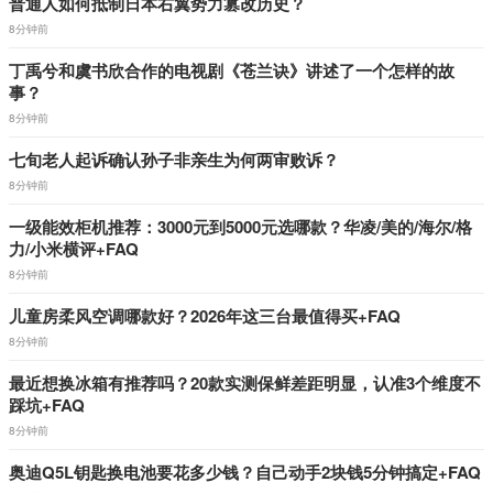
普通人如何抵制日本右翼势力篡改历史？
8分钟前
丁禹兮和虞书欣合作的电视剧《苍兰诀》讲述了一个怎样的故
事？
8分钟前
七旬老人起诉确认孙子非亲生为何两审败诉？
8分钟前
一级能效柜机推荐：3000元到5000元选哪款？华凌/美的/海尔/格
力/小米横评+FAQ
8分钟前
儿童房柔风空调哪款好？2026年这三台最值得买+FAQ
8分钟前
最近想换冰箱有推荐吗？20款实测保鲜差距明显，认准3个维度不
踩坑+FAQ
8分钟前
奥迪Q5L钥匙换电池要花多少钱？自己动手2块钱5分钟搞定+FAQ