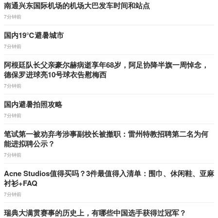
南通兴东国际机场的机场大巴发车时间和站点
7分钟前
国内19℃避暑城市
7分钟前
阿根廷队长父亲豪尔赫病逝享年68岁，阿足协降半旗一周悼念，
德保罗进球亮10号球衣告慰梅西
7分钟前
国内避暑拍照攻略
7分钟前
笔试第一被劝弃考涉事副校长被撤职：雷州特教招聘第二名为何
能进拟聘公示？
7分钟前
Acne Studios值得买吗？3件最值得入清单：围巾、休闲鞋、亚麻
衬衫+FAQ
7分钟前
瑞典大满贯赛事的历史上，有哪些中国选手获得过冠军？