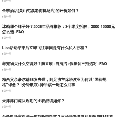
8分钟前
全季酒店(黄山屯溪老街机场店)的评价如何？
8分钟前
冰箱哪个牌子好？2026年品牌推荐：3个维度拆解，3000-15000元
怎么选+FAQ
8分钟前
Lisa活动结束后立即飞往泰国是有什么私人行程？
8分钟前
养宠物买什么空调好？防直吹+自清洁+低噪音三招选对+FAQ
8分钟前
梅西父亲豪尔赫68岁去世，阿足协主席塔皮亚为何以“国葬规
格”悼念？1分钟默哀+降半旗一周怎么回事
8分钟前
天津津门虎队近期的比赛战绩如何？
9分钟前
台铃电动车仅骑一年就断电趴窝？三步法看懂电池参数与BMS避