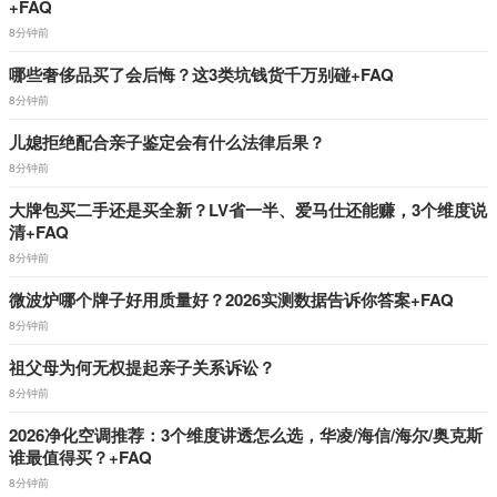
+FAQ
8分钟前
哪些奢侈品买了会后悔？这3类坑钱货千万别碰+FAQ
8分钟前
儿媳拒绝配合亲子鉴定会有什么法律后果？
8分钟前
大牌包买二手还是买全新？LV省一半、爱马仕还能赚，3个维度说
清+FAQ
8分钟前
微波炉哪个牌子好用质量好？2026实测数据告诉你答案+FAQ
8分钟前
祖父母为何无权提起亲子关系诉讼？
8分钟前
2026净化空调推荐：3个维度讲透怎么选，华凌/海信/海尔/奥克斯
谁最值得买？+FAQ
8分钟前