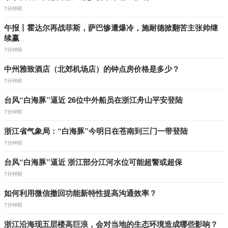
7分钟前
午报丨霍达尔再战菲斯，萨巴惨遭爆冷，施耐德掀翻苦主张帅继
续赢
7分钟前
中州雅致酒店（北郊机场店）的钟点房价格是多少？
7分钟前
台风“白海豚”逼近 26位中外船员在浙江舟山平安登陆
7分钟前
浙江省气象局：“白海豚”今明日在苍南到三门一带登陆
7分钟前
台风“白海豚”逼近 浙江部分江河水位可能超警或超保
7分钟前
如何利用微信撤回功能新特性提高沟通效率？
7分钟前
浙江沿海现五层楼高巨浪，会对当地的生态环境造成哪些影响？