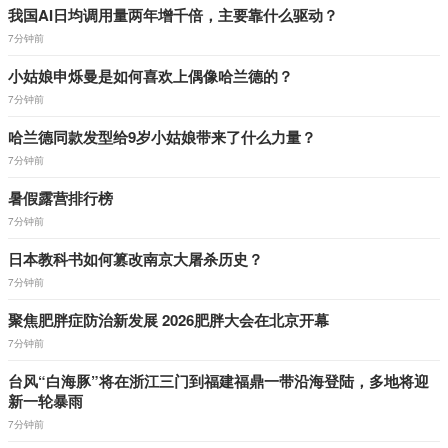
我国AI日均调用量两年增千倍，主要靠什么驱动？
7分钟前
小姑娘申烁曼是如何喜欢上偶像哈兰德的？
7分钟前
哈兰德同款发型给9岁小姑娘带来了什么力量？
7分钟前
暑假露营排行榜
7分钟前
日本教科书如何篡改南京大屠杀历史？
7分钟前
聚焦肥胖症防治新发展 2026肥胖大会在北京开幕
7分钟前
台风“白海豚”将在浙江三门到福建福鼎一带沿海登陆，多地将迎
新一轮暴雨
7分钟前