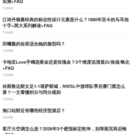
实测+FAQ
7分钟前
江诗丹顿最经典的标志性设计元素是什么？1880年至今的马耳他
十字+两大系列解读+FAQ
7分钟前
田曦薇的妆容适合她的脸型吗？
7分钟前
卡地亚Love手镯选黄金还是玫瑰金？3个维度说清显白/保值/氧化
+FAQ
7分钟前
休斯敦达斯女足1-1堪萨斯城，NWSL中游球队季后赛门票怎么
算？一文看懂积分与同分规则
7分钟前
海口站附近有哪些经济型酒店？
7分钟前
客厅大空调怎么选？2026年3个硬指标定乾坤，别等装完再后悔