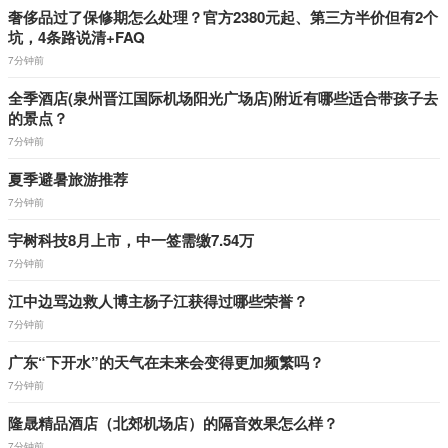
奢侈品过了保修期怎么处理？官方2380元起、第三方半价但有2个
坑，4条路说清+FAQ
7分钟前
全季酒店(泉州晋江国际机场阳光广场店)附近有哪些适合带孩子去
的景点？
7分钟前
夏季避暑旅游推荐
7分钟前
宇树科技8月上市，中一签需缴7.54万
7分钟前
江中边骂边救人博主杨子江获得过哪些荣誉？
7分钟前
广东“下开水”的天气在未来会变得更加频繁吗？
7分钟前
隆晟精品酒店（北郊机场店）的隔音效果怎么样？
7分钟前