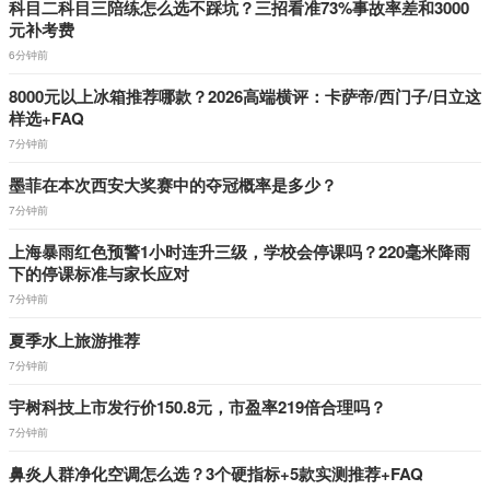
科目二科目三陪练怎么选不踩坑？三招看准73%事故率差和3000
元补考费
6分钟前
8000元以上冰箱推荐哪款？2026高端横评：卡萨帝/西门子/日立这
样选+FAQ
7分钟前
墨菲在本次西安大奖赛中的夺冠概率是多少？
7分钟前
上海暴雨红色预警1小时连升三级，学校会停课吗？220毫米降雨
下的停课标准与家长应对
7分钟前
夏季水上旅游推荐
7分钟前
宇树科技上市发行价150.8元，市盈率219倍合理吗？
7分钟前
鼻炎人群净化空调怎么选？3个硬指标+5款实测推荐+FAQ