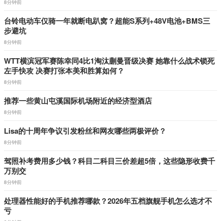
8分钟前
台铃电动车仅骑一年就断电趴窝？超能S系列+48V电池+BMS三
步避坑
8分钟前
WTT横滨冠军赛陈幸同4比1淘汰蒯曼晋级决赛 她靠什么战术锁死
左手快攻 决赛打张本美和胜算如何？
8分钟前
推荐一些黄山屯溪国际机场附近的经济型酒店
8分钟前
Lisa的十周年争议引发粉丝和网友哪些两极评价？
8分钟前
驾照补考费用多少钱？科目二科目三价差超5倍，这些隐形收费千
万别交
8分钟前
处理器性能好的手机推荐哪款？2026年五档旗舰手机怎么选才不
亏