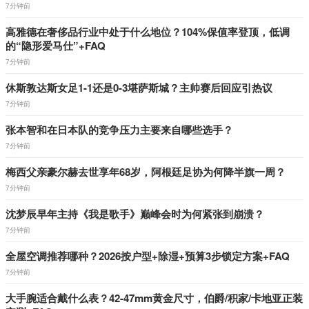
7分钟前
高雅德在奢侈品行业中处于什么地位？104%保值率登顶，低调
的“隐形爱马仕”+FAQ
7分钟前
休斯敦达斯女足1-1还是0-3堪萨斯城？主帅赛后回应引热议
7分钟前
张本智和在日本队的竞争压力主要来自哪些选手？
7分钟前
梅西父亲豪尔赫去世享年68岁，阿根廷足协为何降半旗一周？
7分钟前
沈梦辰早年主持《我是歌手》巅峰会时为何紧张到崩溃？
7分钟前
全屋空调推荐哪种？2026按户型+除湿+预算3步锁定方案+FAQ
7分钟前
大手腕适合戴什么表？42-47mm黄金尺寸，伯爵/积家/卡地亚正装