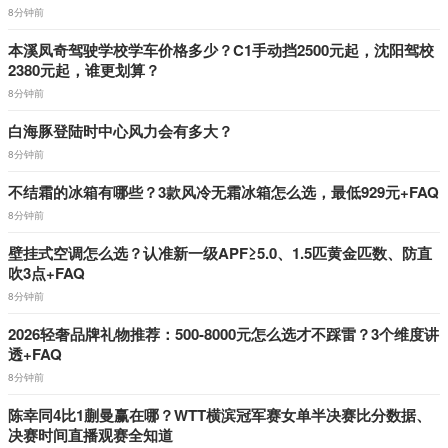
8分钟前
本溪凤奇驾驶学校学车价格多少？C1手动挡2500元起，沈阳驾校
2380元起，谁更划算？
8分钟前
白海豚登陆时中心风力会有多大？
8分钟前
不结霜的冰箱有哪些？3款风冷无霜冰箱怎么选，最低929元+FAQ
8分钟前
壁挂式空调怎么选？认准新一级APF≥5.0、1.5匹黄金匹数、防直
吹3点+FAQ
8分钟前
2026轻奢品牌礼物推荐：500-8000元怎么选才不踩雷？3个维度讲
透+FAQ
8分钟前
陈幸同4比1蒯曼赢在哪？WTT横滨冠军赛女单半决赛比分数据、
决赛时间直播观赛全知道