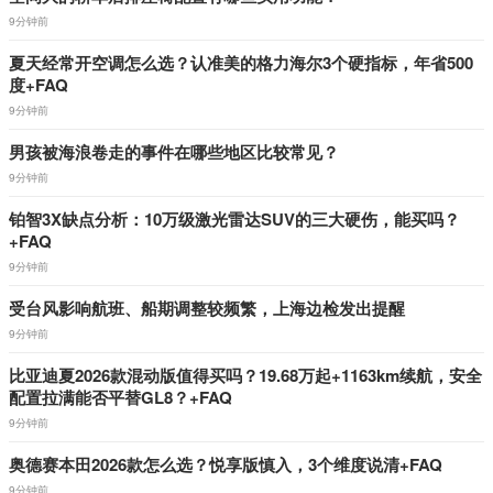
9分钟前
夏天经常开空调怎么选？认准美的格力海尔3个硬指标，年省500
度+FAQ
9分钟前
男孩被海浪卷走的事件在哪些地区比较常见？
9分钟前
铂智3X缺点分析：10万级激光雷达SUV的三大硬伤，能买吗？
+FAQ
9分钟前
受台风影响航班、船期调整较频繁，上海边检发出提醒
9分钟前
比亚迪夏2026款混动版值得买吗？19.68万起+1163km续航，安全
配置拉满能否平替GL8？+FAQ
9分钟前
奥德赛本田2026款怎么选？悦享版慎入，3个维度说清+FAQ
9分钟前