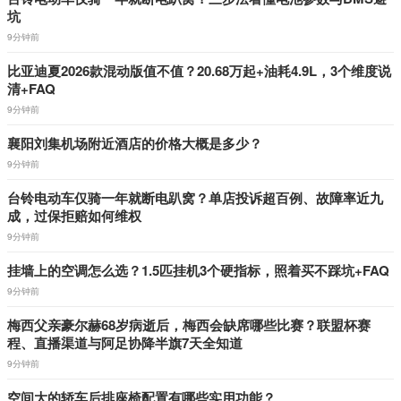
坑
9分钟前
比亚迪夏2026款混动版值不值？20.68万起+油耗4.9L，3个维度说
清+FAQ
9分钟前
襄阳刘集机场附近酒店的价格大概是多少？
9分钟前
台铃电动车仅骑一年就断电趴窝？单店投诉超百例、故障率近九
成，过保拒赔如何维权
9分钟前
挂墙上的空调怎么选？1.5匹挂机3个硬指标，照着买不踩坑+FAQ
9分钟前
梅西父亲豪尔赫68岁病逝后，梅西会缺席哪些比赛？联盟杯赛
程、直播渠道与阿足协降半旗7天全知道
9分钟前
空间大的轿车后排座椅配置有哪些实用功能？