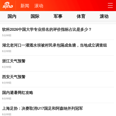
新闻
滚动
国内
国际
军事
体育
滚动
机新
站
浪网
软科2026中国大学专业排名的评价指标占比是多少？
导
5分钟前
航
湖北老河口一灌溉水坝被村民承包隔成鱼塘，当地成立调查组
6分钟前
浙江天气预警
6分钟前
西安天气预警
6分钟前
国内避暑网红攻略
6分钟前
上海足协：决赛取消U17国足和阿森纳并列冠军
6分钟前