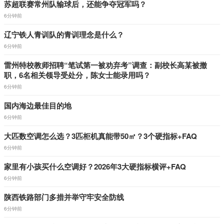
苏超联赛常州队输球后，还能争夺冠军吗？
6分钟前
辽宁铁人青训队的青训理念是什么？
6分钟前
雷州特校教师招聘“笔试第一被劝弃考”调查：副校长高某被撤
职，6名相关领导受处分，陈女士能录用吗？
6分钟前
国内海边最佳目的地
6分钟前
大匹数空调怎么选？3匹柜机真能带50㎡？3个硬指标+FAQ
6分钟前
家里有小孩买什么空调好？2026年3大硬指标横评+FAQ
6分钟前
陕西铁路部门多措并举守牢安全防线
6分钟前