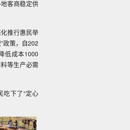
外地客商稳定供
态化推行惠民举
政策，自202
低成本1000
饲料等生产必需
。
民吃下了“定心