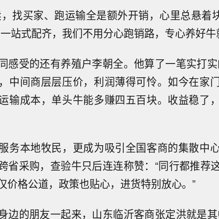
卖，找买家、跑运输全是额外开销，心里总悬着块‘
场一站式配齐，我们不用分心跑销路，专心养好牛
同感受的还有养殖户李朝全。他算了一笔实打实
，中间商层层压价，利润薄得可怜。如今在家
运输成本，单头牛能多赚四五百块。收益稳了
服务本地牧民，更成为吸引全国客商的集散中
跨省采购，查验牛只后连连称赞：“同行都推荐
仅价格公道，政策也贴心，进货特别放心。”
身边的朋友一起来，山东临沂客商张定洪就是其