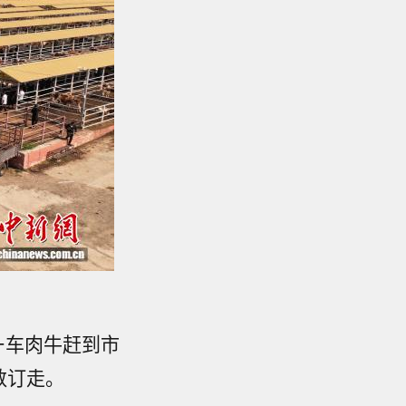
一车肉牛赶到市
数订走。