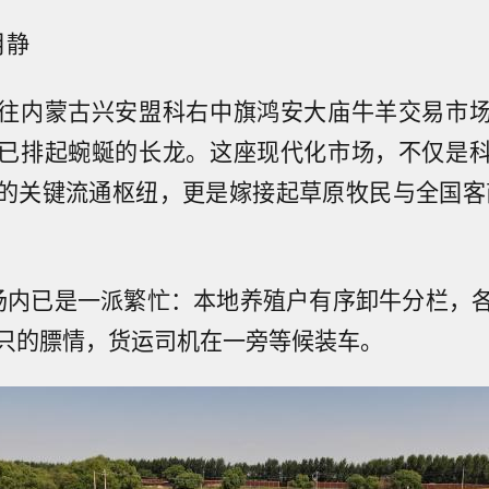
月静
往内蒙古兴安盟科右中旗鸿安大庙牛羊交易市
已排起蜿蜒的长龙。这座现代化市场，不仅是
的关键流通枢纽，更是嫁接起草原牧民与全国客
场内已是一派繁忙：本地养殖户有序卸牛分栏，
只的膘情，货运司机在一旁等候装车。