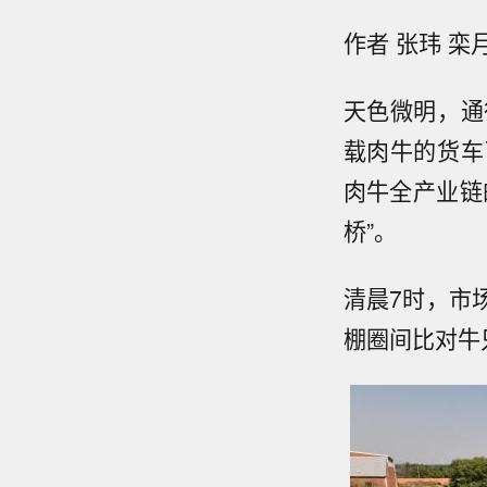
作者 张玮 栾
天色微明，通
载肉牛的货车
肉牛全产业链
桥”。
清晨7时，市
棚圈间比对牛