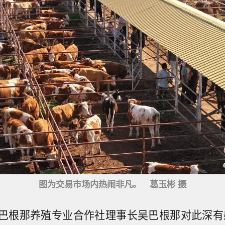
图为交易市场内热闹非凡。 葛玉彬 摄
巴根那养殖专业合作社理事长吴巴根那对此深有