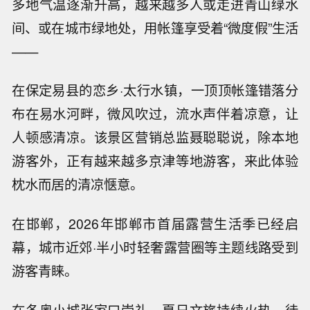
多地气温逐渐升高，越来越多人或走进青山绿水
间、或在城市绿地处，用帐篷享受着“微度假”生活
——
在保定易县的恋乡·太行水镇，一顶顶帐篷错落分
布在易水河畔，微风吹过，流水声伴着凉意，让
人顿感清凉。该景区营销总监聂聪聪说，除本地
游客外，正有越来越多京津等地游客，来此体验
枕水而居的清凉惬意。
在邯郸，2026年邯郸市首届露营生活季已经启
幕，城市近郊·半小时轻奢露营圈等主题线路受到
游客青睐。