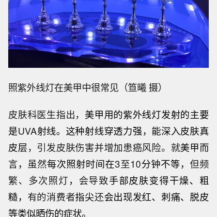
照紫外线灯在美甲中很常见（笪曦 摄）
皮肤科医生指出，
美甲用的紫外线灯发射的主要
是
UVA
射线。这种射线穿透力强，能深入皮肤真
皮层
，引发皮肤伤害并增加患癌风险。就
美甲而
言
，
虽然
每次照射时间在
3至10
分钟不等，
但频
繁、多次照灯
，
会导致
手部皮肤变得干燥、粗
糙，
有的消费者
指尖
还
会出现发红、刺痛、脱皮
等类似晒伤的症状。