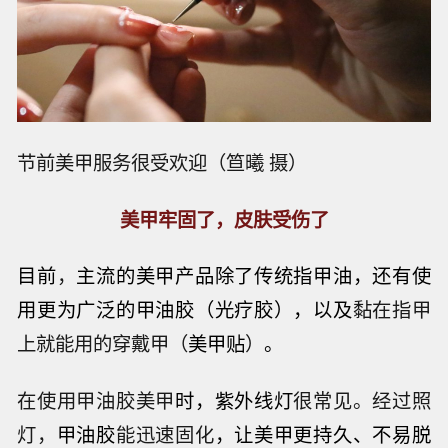
节前美甲服务很受欢迎（笪曦 摄）
美甲牢固了，皮肤受伤了
目前
，
主流的美甲产品除了传统指甲油，还有使
用更为广泛的甲油胶（光疗胶），以及
黏在指甲
上就能用的穿戴甲（
美甲贴
）
。
在使用甲油胶美甲
时，紫外线灯
很常见。经过照
灯，
甲油胶
能迅速固化
，让美甲更持久、不易脱