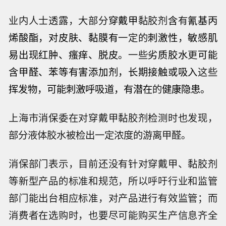
业内人士透露，大部分
穿戴甲
黏胶剂
含
有
氰基丙
烯酸酯，对皮肤、黏膜有
一定的
刺激性，敏感肌
易出现红肿、瘙痒、脱皮。
一些
劣质胶水
更
可能
含甲醛、苯等有害添加剂，长期接触或吸入
这些
挥发物，可能刺激呼吸道，有潜在
的
健康隐患。
上海市消保委在对穿戴甲黏胶剂检测时也发现，
部分液体胶水被检出一定浓度的游离甲醛。
消保部门表示，目前还没有针对穿戴甲、黏胶剂
等新型产品的标准和规范，所以呼吁行业和监管
部门能出台相应标准，对产品进行有效监管；而
消费者在选购时，也要尽可能购买生产信息齐全