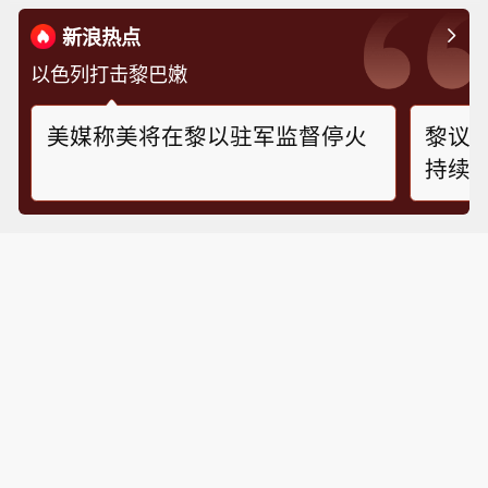
新浪热点
以色列打击黎巴嫩
美媒称美将在黎以驻军监督停火
黎议
持续