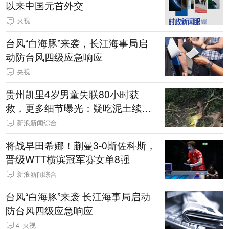
以来中国元首外交
央视
台风“白海豚”来袭，长江海事局启
动防台风四级应急响应
央视
贵州凯里4岁男童失联80小时获
救，更多细节曝光：疑吃泥土续
命，搜救至20米附近错过多找3天
新浪新闻综合
将战早田希娜！蒯曼3-0斯佐科斯，
晋级WTT横滨冠军赛女单8强
新浪新闻综合
台风“白海豚”来袭 长江海事局启动
防台风四级应急响应
4
央视