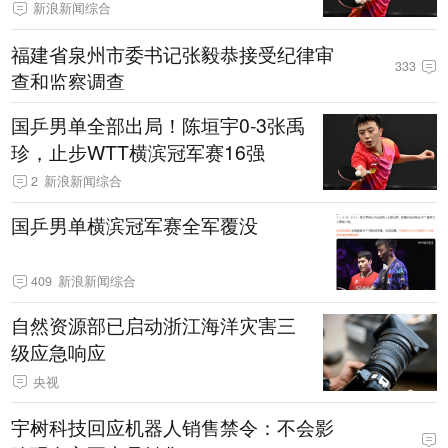
新浪新闻综合
福建省泉州市委书记张毅恭接受纪律审
333
查和监察调查
国乒男单全部出局！陈垣宇0-3张禹
珍，止步WTT横滨冠军赛16强
2
新浪新闻综合
国乒男单横滨冠军赛全军覆没
409
新浪新闻综合
自然资源部已启动浙江海洋灾害三
级应急响应
央视
宇树科技回应机器人销售禁令：不会影