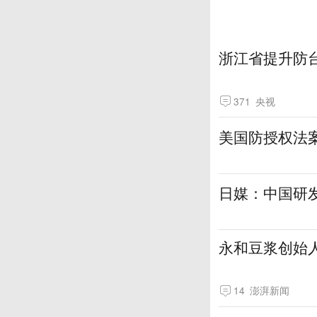
浙江省提升防
371
央视
美国防授权法案
日媒：中国研
永和豆浆创始
14
澎湃新闻