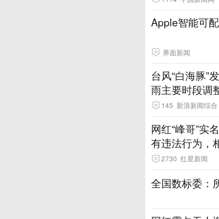
Apple智能
界面新闻
台风“白海豚
雨主要时段调
145
新浪新闻综合
网红“峰哥”
有违法行为，
一一回应
2730
红星新闻
全国数标委：