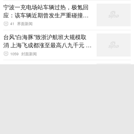
宁波一充电场站车辆过热，极氪回
应：该车辆近期曾发生严重碰撞事
故
41
界面新闻
台风“白海豚”致浙沪航班大规模取
消 上海飞成都涨至最高八九千元 多
家航司出台免费退改政策
1059
封面新闻
宇树科技明日申购，中一签或赚20
万元
350
界面新闻
江西安远警方通报一起交通事故：
造成7名群众和肇事司机受伤，肇事
司机系酒驾
界面新闻
中超联赛第22轮，河南俱乐部0-0