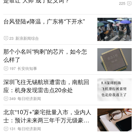
225
台风登陆≠降温，广东将“下开水”
23
新浪新闻综合
那个小名叫“狗剩”的芯片，如今怎
么样了
197
长安街知事
深圳飞往无锡航班遭雷击，南航回
应：机身发现雷击点20余处
349
每日经济新闻
北京“10万+”豪宅批量入市，业内人
士：预计未来两三年千万元级豪宅
潜在供应达万套！谁在买单？
131
每日经济新闻