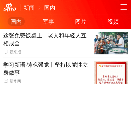
新闻
国内
国内
军事
图片
视频
这张免费饭桌上，老人和年轻人互
相成全
新京报
学习新语·铸魂强党丨坚持以党性立
身做事
新华网