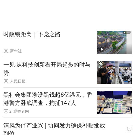
时政镜距离｜下党之路
新华社
一见·从科技创新看开局起步的时与
势
人民日报
黑社会集团涉洗黑钱超6亿港元，香
港警方卧底调查，拘捕147人
2
观察者网
清风为伴产业兴 | 协同发力确保补贴发放
到位