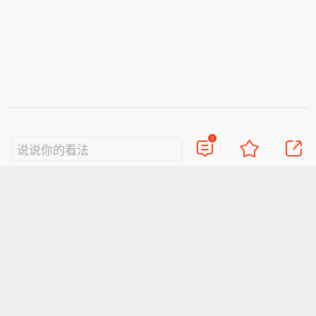
0
说说你的看法
视频
直播
美图
博客
看点
政务
搞笑
八卦
情感
旅游
佛学
众测
首页
导航
反馈
登录
Sina.cn(京ICP证000007)
2026-08-10 13:04