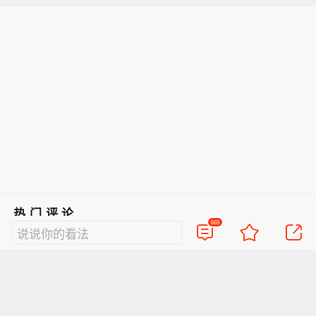
热门评论
665
说说你的看法
59
Zoe祖怡
天呐，接近1/7的国土面积！
2026-07-09
浙江杭州
回复TA