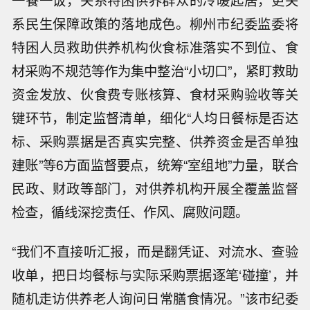
一餐一饭，关系特困供养群众的冷暖起居，更关
系民生保障政策的落地成色。柳州市纪委监委将
特困人员救助供养机构伙食标准落实不到位、食
材采购不规范等作为集中整治“小切口”，紧盯救助
资金发放、伙食费专账核算、食材采购验收等关
键环节，制定监督清单，细化“人均日餐标是否达
标、采购票据是否真实完整、供养资金是否单独
建账”等6方面监督要点，统筹“室组地”力量，联合
民政、财政等部门，对供养机构开展全覆盖监督
检查，循线深挖责任、作风、腐败问题。
“我们不直接听汇报，而是翻凭证、对流水、查验
收单，把日均餐标与实际采购票据逐笔‘碰撞’，并
随机走访供养老人询问日常膳食情况。”该市纪委