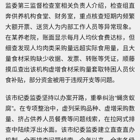
监委第三监督检查室相关负责人介绍，检查组直
奔供养机构食堂、财务室，重点核查短期内频繁
大额开票、送货人为内部工作人员等异常现象。
在某养老院，账面显示每月人均伙食费达标，但
细查发现人均肉类采购量远超实际食用量，且大
量食材采购缺少收据、发票、转账等凭证，顺藤
摸瓜查出该机构虚增食材采购量套取特困人员伙
食补贴，部分资金被用于违规开支等问题。
该市纪委监委坚持以办案开路，重拳纠治“蝇贪蚁
腐”。在专项整治中，虚列采购品种、虚增采购数
量、挤占供养人员餐费等问题线索，在拉网式排
查中陆续浮出水面。该市纪委监委建立直查直办
机制，全面排查问题线索，今年以来，全市各级