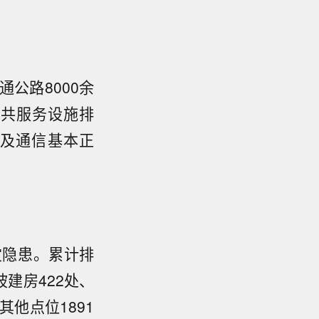
通公路8000余
公共服务设施排
及通信基本正
灾隐患。累计排
坡建房422处、
其他点位1891