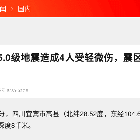
闻
国内
5.0级地震造成4人受轻微伤，震
账号
07.09
21:10
2分，四川宜宾市高县（北纬28.52度，东经104.6
深度8千米。