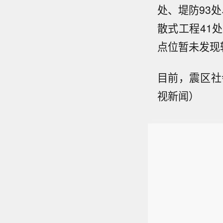
处、堤防93处
散式工程41
点位暂未发现
目前，震区社
视新闻）