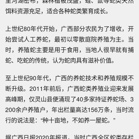
里河湖密布，森林植被茂盛，蛙、鼠等蛇类天然
饵料资源充足，适合各种蛇类繁育成长。
上世纪80年代开始，广西部分农民为了增收，开
始尝试人工养蛇，最初以零散庭院养殖为主。当
时，养殖蛇主要是用于食用，当地人很早就有捕
蛇、吃蛇的传统，认为蛇肉具有滋补价值。
至上世纪90年代，广西的养蛇技术和养殖规模不
断升级。2011年前后，广西蛇类养殖业迎来发展
高峰期，仅灵山县便涌现了40多家持证养蛇场、3
200余户养殖户，年出栏量高达156万条，当时流
行的说法是：“种十亩地，不如养一屋蛇。”
据广西日报2020年报道，当时广西全区蛇类存栏