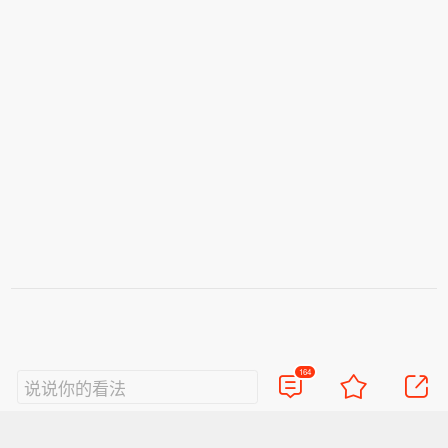
164
说说你的看法
视频
直播
美图
博客
看点
政务
搞笑
八卦
情感
旅游
佛学
众测