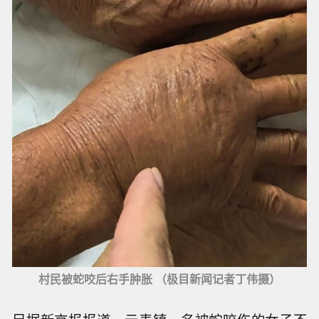
村民被蛇咬后右手肿胀 （极目新闻记者丁伟摄）