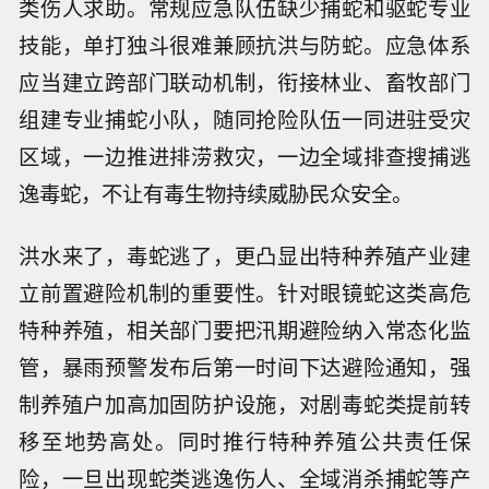
类伤人求助。常规应急队伍缺少捕蛇和驱蛇专业
技能，单打独斗很难兼顾抗洪与防蛇。应急体系
应当建立跨部门联动机制，衔接林业、畜牧部门
组建专业捕蛇小队，随同抢险队伍一同进驻受灾
区域，一边推进排涝救灾，一边全域排查搜捕逃
逸毒蛇，不让有毒生物持续威胁民众安全。
洪水来了，毒蛇逃了，更凸显出特种养殖产业建
立前置避险机制的重要性。针对眼镜蛇这类高危
特种养殖，相关部门要把汛期避险纳入常态化监
管，暴雨预警发布后第一时间下达避险通知，强
制养殖户加高加固防护设施，对剧毒蛇类提前转
移至地势高处。同时推行特种养殖公共责任保
险，一旦出现蛇类逃逸伤人、全域消杀捕蛇等产