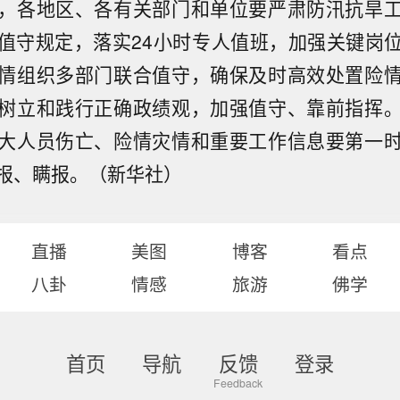
，各地区、各有关部门和单位要严肃防汛抗旱
值守规定，落实24小时专人值班，加强关键岗
情组织多部门联合值守，确保及时高效处置险
树立和践行正确政绩观，加强值守、靠前指挥
大人员伤亡、险情灾情和重要工作信息要第一
报、瞒报。（新华社）
直播
美图
博客
看点
八卦
情感
旅游
佛学
首页
导航
反馈
登录