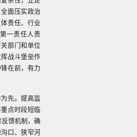
，全面压实政治
主体责任、行业
第一责任人责
有关部门和单位
发挥战斗堡垒作
冲锋在前，有力
防为先。提高监
等重点时段短临
踪反馈机制，确
沟沟口、狭窄河