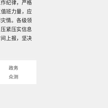
工作纪律，严格
位值班力量，应
情灾情。各级领
。压紧压实信息
时间上报，坚决
政务
众测