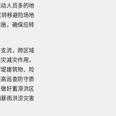
流动人员多的地
实转移避险场地
措施，确保应转
干支流，跨区域
防灾减灾作用，
穿堤建筑物、险
提高巡查防守质
，做好蓄滞洪区
期暴雨洪涝灾害