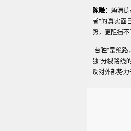
陈曦：
赖清德
者”的真实面
势，更阻挡不
“台独”是绝
独”分裂路线
反对外部势力