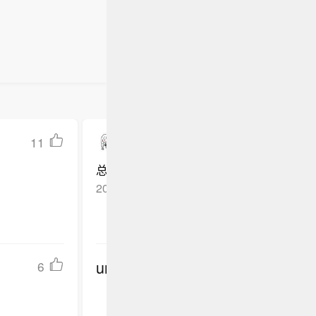
11
酸菜黄小鱼
总有一天民族败类会被抓到，到时候怎么
2026-07-09
安徽
回复TA
undefined
6