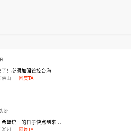
R
来了！必须加强管控台海
东佛山
回复TA
头虾
，希望统一的日子快点到来…
江湖州
回复TA