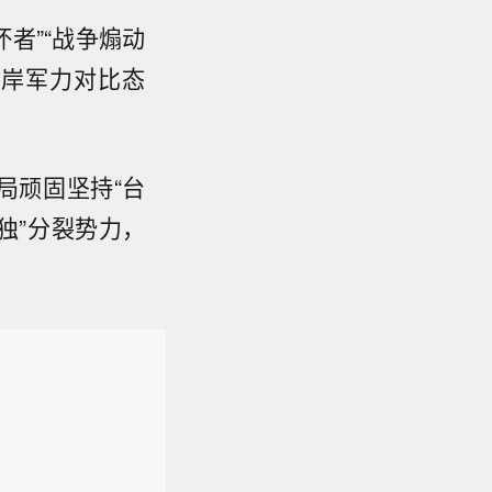
坏者”“战争煽动
两岸军力对比态
局顽固坚持“台
独”分裂势力，