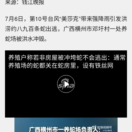
来源：钱江晚报
7月6日，第10号台风“美莎克”带来强降雨引发洪
涝约八九百条蛇出逃，广西横州市邓圩村一处养
蛇场被洪水冲毁。
养殖户称若非房屋被冲垮蛇不会逃出：通常
养殖场的蛇都关在蛇房里，设有铁丝网