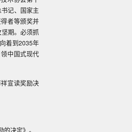
总书记、国家主
获得者等颁奖并
攻坚期。必须抓
着到2035年
引领中国式现代
薛祥宣读奖励决
励的决定》。