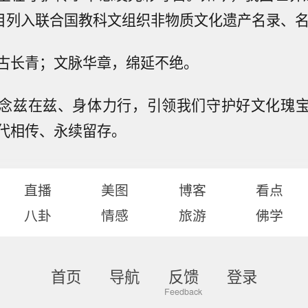
项目列入联合国教科文组织非物质文化遗产名录、
古长青；文脉华章，绵延不绝。
念兹在兹、身体力行，引领我们守护好文化瑰
代相传、永续留存。
直播
美图
博客
看点
八卦
情感
旅游
佛学
首页
导航
反馈
登录