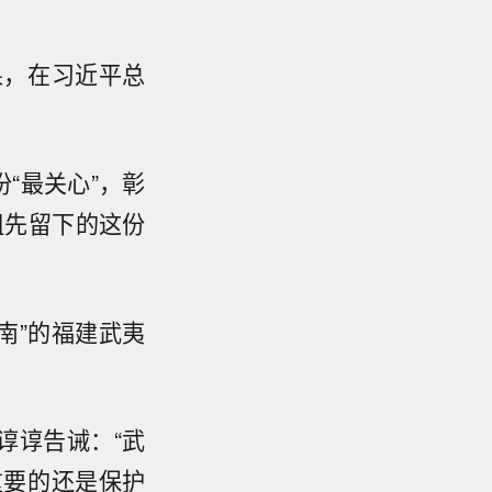
果，在习近平总
“最关心”，彰
祖先留下的这份
南”的福建武夷
谆谆告诫：“武
重要的还是保护