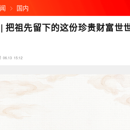
闻
国内
 | 把祖先留下的这份珍贵财富世
号
06.13
15:12