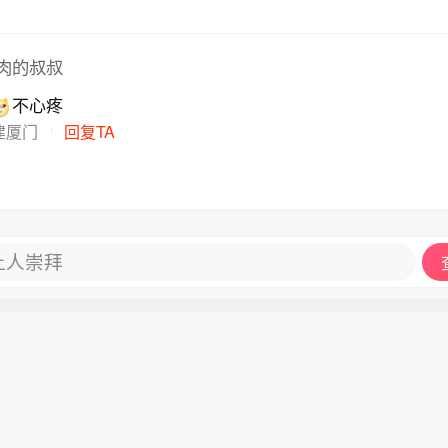
肉的叔叔
不心疼
建厦门
回复TA
让人崇拜