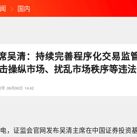
闻
国内
席吴清：持续完善程序化交易监
打击操纵市场、扰乱市场秩序等违
账号
06月06日
14:42
日电，证监会官网发布吴清主席在中国证券投资