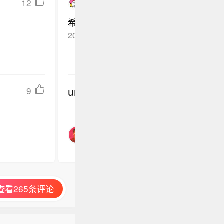
12
我喜欢这复杂的世界
希望这些制度能真正落地，让市场更规范
2026-06-06
四川
回复TA
undefined
9
查看265条评论