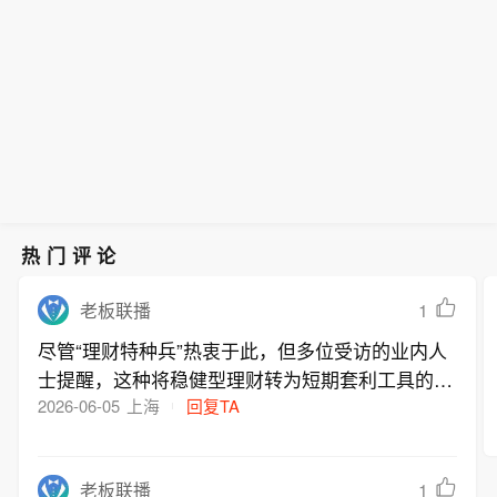
热门评论
1
老板联播
尽管“理财特种兵”热衷于此，但多位受访的业内人
士提醒，这种将稳健型理财转为短期套利工具的行
为，不仅暗藏较高的隐形交易成本，也面临净值回
2026-06-05
上海
回复TA
撤风险。
1
老板联播