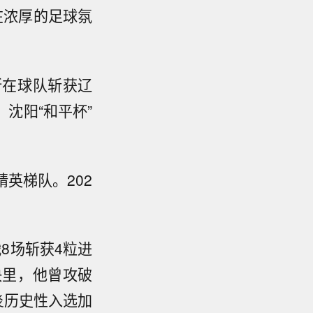
在浓厚的足球氛
所在球队斩获辽
沈阳“和平杯”
精英梯队。202
战8场斩获4粒进
决里，他曾攻破
炎历史性入选加