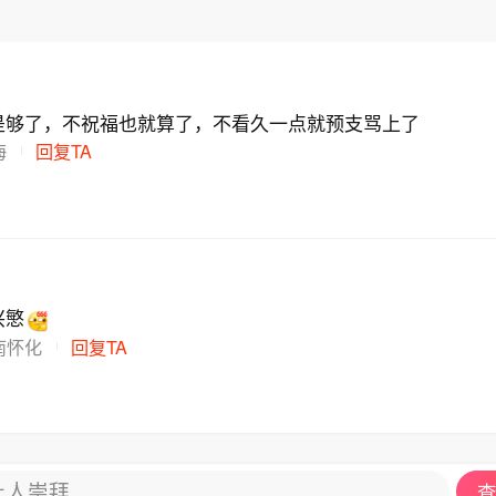
是够了，不祝福也就算了，不看久一点就预支骂上了
海
回复TA
兴慜
南怀化
回复TA
让人崇拜
查