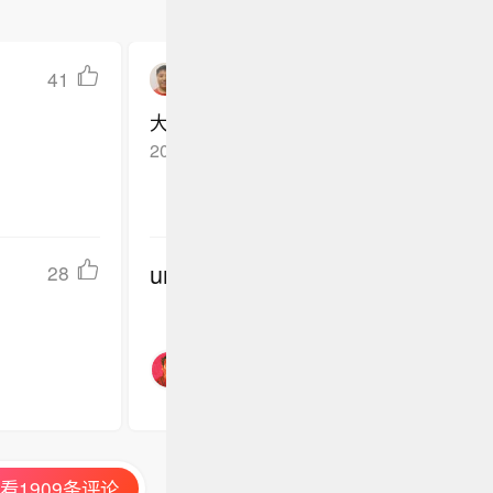
41
炎客的足球江湖
大连青训出来的，在大连小8号踢球，代
2026-06-04
河南濮阳
回复TA
undefined
28
看1909条评论