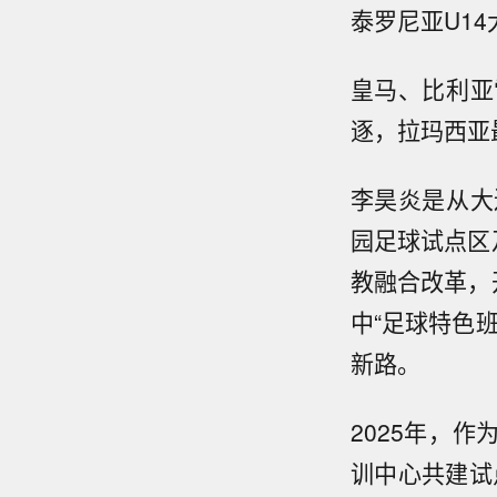
泰罗尼亚U1
皇马、比利亚
逐，拉玛西亚
李昊炎是从大
园足球试点区
教融合改革，
中“足球特色
新路。
2025年，
训中心共建试