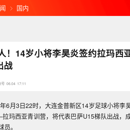
闻
国内
人！14岁小将李昊炎签约拉玛西
出战
账号
06.04
17:11
6年6月3日22时，大连金普新区14岁足球小将
——拉玛西亚青训营，将代表巴萨U15梯队出战，
球员。