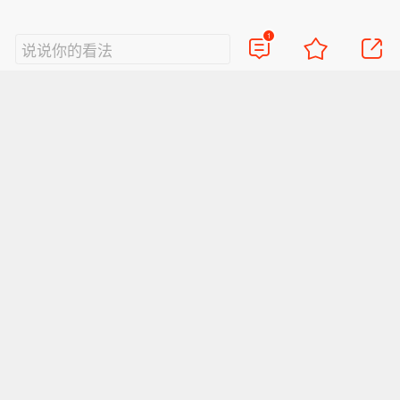
1
说说你的看法
视频
直播
美图
博客
看点
政务
搞笑
八卦
情感
旅游
佛学
众测
首页
导航
反馈
登录