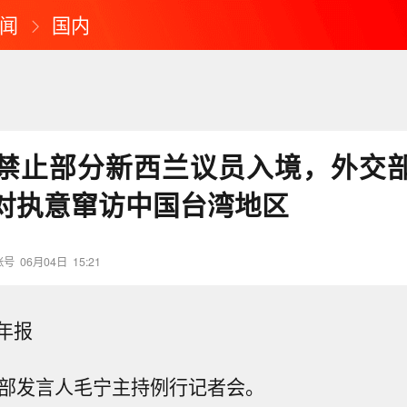
闻
国内
禁止部分新西兰议员入境，外交
对执意窜访中国台湾地区
账号
06月04日
15:21
年报
交部发言人毛宁主持例行记者会。