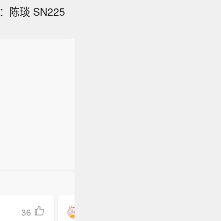
陈琰 SN225
36
未来螺旋