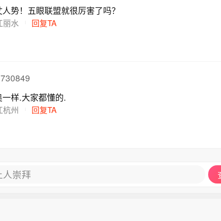
仗人势！五眼联盟就很厉害了吗？
江丽水
回复TA
730849
一样.大家都懂的.
江杭州
回复TA
让人崇拜