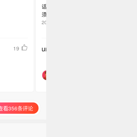
话说，中国，法定学校里（各年龄段的）
须强制清理外籍外教
2026-06-04
天津
回复TA
undefined
19
查看356条评论