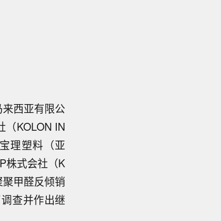
料马来西亚有限公
社（KOLON IN
承宝理塑料（亚
隆ENP株式会社（K
共聚聚甲醛反倾销
了调查并作出继