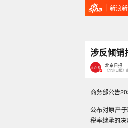
新浪新
涉反倾销
北京日报
《北京日报》
商务部公告20
公布对原产于
税率继承的决