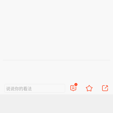
0
说说你的看法
视频
直播
美图
博客
看点
政务
搞笑
八卦
情感
旅游
佛学
众测