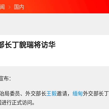
闻
国内
部长丁貌瑞将访华
宣布：
治局委员、外交部长
王毅
邀请，
缅甸
外交部长丁
国进行正式访问。