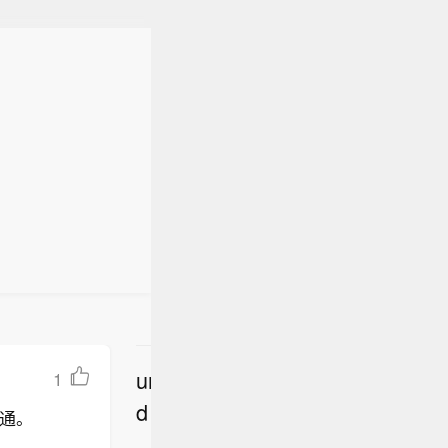
undefine
1
立
d
通。
即