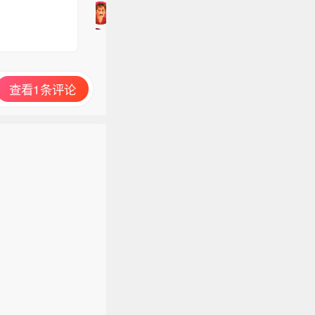
加
入
讨
论
查看1条评论