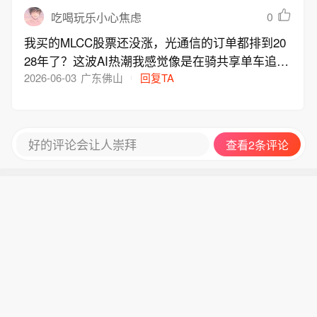
0
吃喝玩乐小心焦虑
我买的MLCC股票还没涨，光通信的订单都排到20
28年了？这波AI热潮我感觉像是在骑共享单车追高
铁
2026-06-03
广东佛山
回复TA
好的评论会让人崇拜
查看2条评论