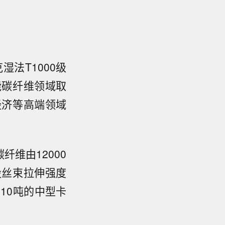
法T1000级
能碳纤维领域取
经济等高端领域
维由12000
股丝束拉伸强度
10吨的中型卡