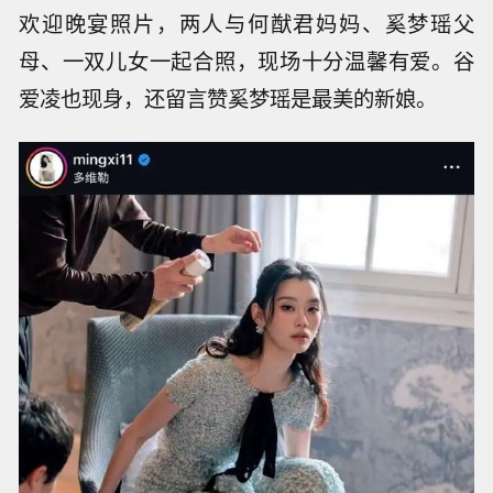
欢迎晚宴照片，两人与何猷君妈妈、奚梦瑶父
母、一双儿女一起合照，现场十分温馨有爱。谷
爱凌也现身，还留言赞奚梦瑶是最美的新娘。