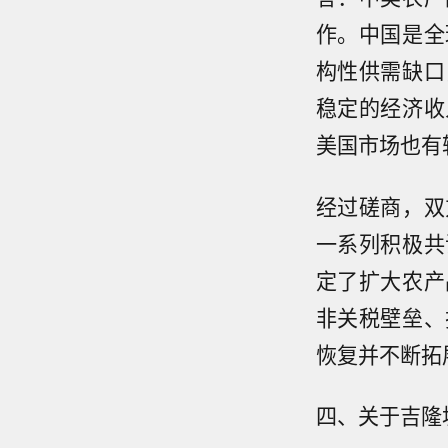
作。中国是全
构性供需缺口
稳定的经济收
美国市场也有
经过磋商，双
一系列积极共
定了扩大农产
非关税壁垒、
恢复并不断拓
四、关于吉隆