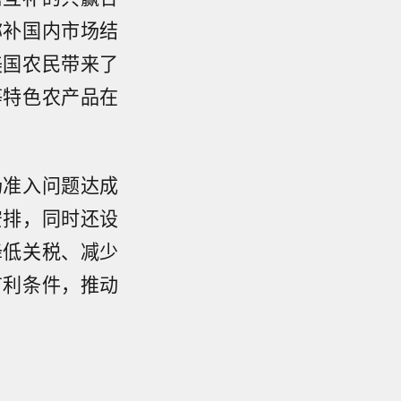
弥补国内市场结
美国农民带来了
等特色农产品在
场准入问题达成
安排，同时还设
降低关税、减少
有利条件，推动