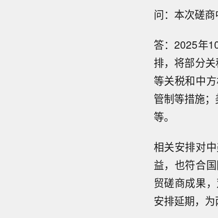
问：本次磋商
答：2025
排，将部分关税
等关税和中方
管制等措施；
等。
相关安排对中
益，也符合国
贸磋商成果，
安排延期，为