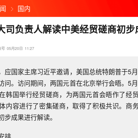
闻
国内
大司负责人解读中美经贸磋商初步
账号
05月20日
11:27
，应国家主席习近平邀请，美国总统特朗普于5月1
访问。访问期间，两国元首在北京举行会晤。5月1
在韩国举行经贸磋商，为两国元首会晤作了经
体内容进行了密集磋商，取得了积极共识。商
初步成果进行解读。
安排