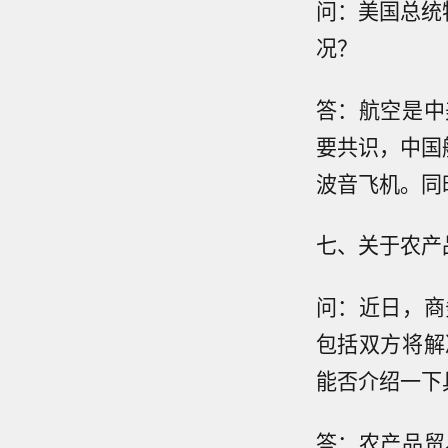
问：美国总统
况？
答：航空是中
要共识，中国
波音飞机。同
七、关于农产
问：近日，商
包括双方将解
能否介绍一下
答：农产品贸