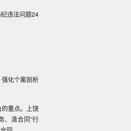
纪违法问题24
，强化个案剖析
治的重点。上饶
务、清合同”行
范合同。