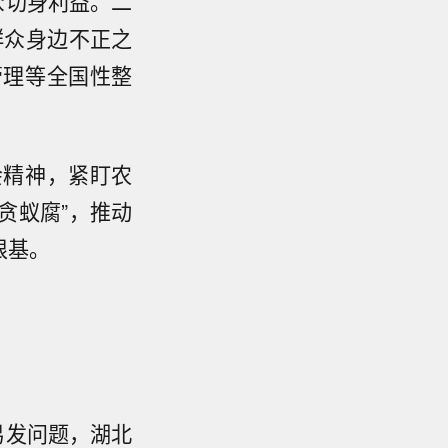
众切身利益。二
群众身边不正之
管理等全国性整
会精神，紧盯农
贪蚁腐”，推动
根基。
易发问题，湖北