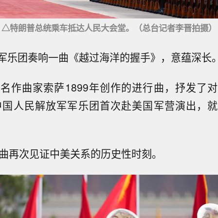
△特朗普总统乘车抵达人民大会堂。（总台记者李晋拍摄）
军乐团奏响一曲《越过海洋的握手》，意蕴深长
名作曲家索萨1899年创作的进行曲，抒发了
年中国人民解放军军乐团首次赴美国军营演出，
乐曲再次见证中美关系的历史性时刻。