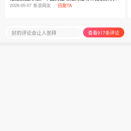
干什么，我们也就没必要加入这个所谓的联合国了
歧，美方没有资格指责我们，更没资格要求我们怎
2026-05-07
新浪网友
回复TA
么做。反而美国强行介入能源通道，让那里的局势
更加紧张复杂
好的评论会让人崇拜
查看917条评论