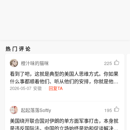
热门评论
225
橙汁味的猫咪
看到了吧，这就是典型的美国人思维方式。你如果
什么事都顺着他们、听从他们的安排，你就是他们
最可靠的兄弟姐妹。但如果你有不同意见，毫无疑
2026-05-07
安徽
回复TA
问就是他们的敌人。我们中国在美伊发生冲突以
来，一直互相劝说、保持冷静，不希望战争继续扩
195
起起落落Softly
大。现在就因为不支持美军在伊朗霍尔木兹海峡的
军事行动，就给我们扣大帽子，指责我们中国阻碍
美国绕开联合国对伊朗的单方面军事打击，本身就
联合国的行动。如果美国代表联合国，想干什么就
是违反国际法。中国的立场始终是劝和促谈解决分