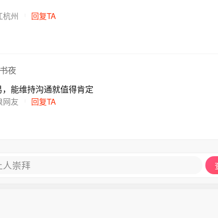
江杭州
回复TA
e书夜
易，能维持沟通就值得肯定
浪网友
回复TA
让人崇拜