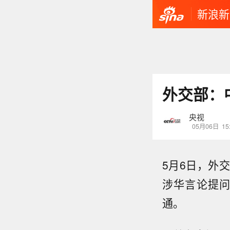
新浪新
外交部：
央视
05月06日
15
5月6日，外
涉华言论提
通。