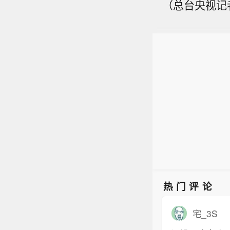
（总台央视记
热门评论
宅_3S