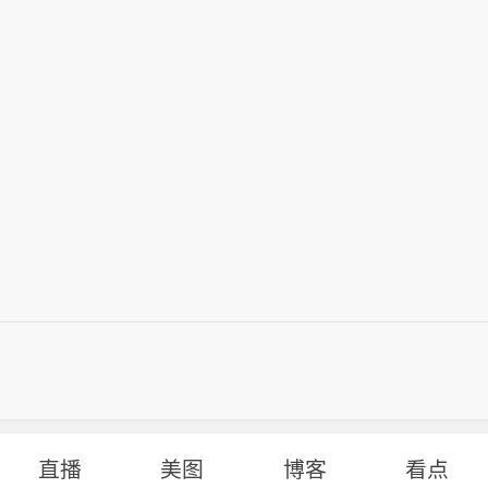
直播
美图
博客
看点