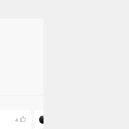
4
梦游者Kira