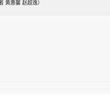
者 黄惠馨 赵超逸）