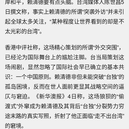
岸和平，赖清德要有点头脑。台湾媒体人陈世昌5
日撰文称，事实上赖清德的所谓“突袭外访”并未引
起全球太多关注，“某种程度让世界看到的却是不
太光彩的台湾”。
香港中评社称，这场精心策划的所谓“外交突围”，
已经沦为国际舞台上的尴尬注脚。台当局策划这
场闹剧，显然忽略了国际社会早已确立的基本共
识：一个中国原则。赖清德非但未能突破“台独”的
孤岛困境，反而在世人面前更显其战略空间的逼
仄与窘迫。《新华澳报》4日称，这场狼狈的“偷
渡式”外窜成为赖清德及其背后“台独”分裂势力穷
途末路的真实写照，折射了他正面临“走不出台湾”
的窘境。