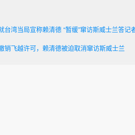
就台湾当局宣称赖清德 “暂缓”窜访斯威士兰答记
撤销飞越许可，赖清德被迫取消窜访斯威士兰