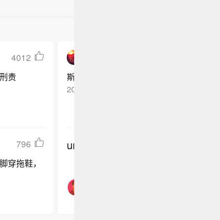
4012
爱与健的协奏交响
刑责
斯威士兰——第一次知道有这么个国家
2026-05-02
宁夏银川
回复TA
undefined
796
脚穿拖鞋，