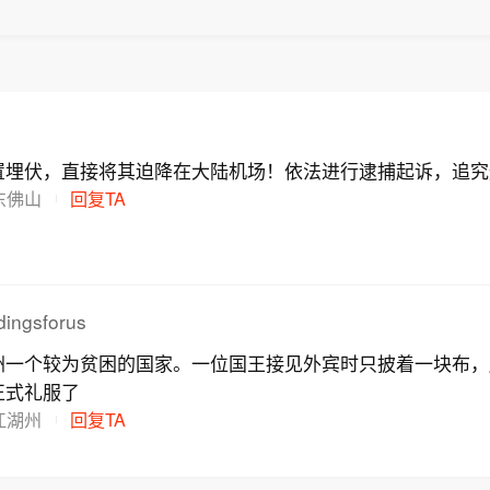
置埋伏，直接将其迫降在大陆机场！依法进行逮捕起诉，追究
东佛山
回复TA
ingsforus
洲一个较为贫困的国家。一位国王接见外宾时只披着一块布，
正式礼服了
江湖州
回复TA