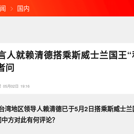
闻
国内
言人就赖清德搭乘斯威士兰国王“
者问
号
05月02日
19:16
台湾地区领导人赖清德已于5月2日搭乘斯威士兰
问中方对此有何评论？