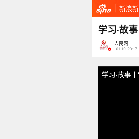
新浪新
学习·故
人民网
01.10
20:17
学习·故事丨