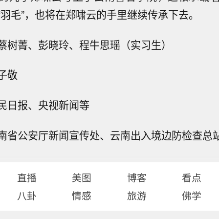
“羽毛”，也将在郑啸云的手里继续传承下去。
蔡树菁、彭晓玲、程牛思瑶（实习生）
子敬
民日报、央视新闻等
南省公安厅新闻宣传处、云南出入境边防检查总
直播
美图
博客
看点
八卦
情感
旅游
佛学