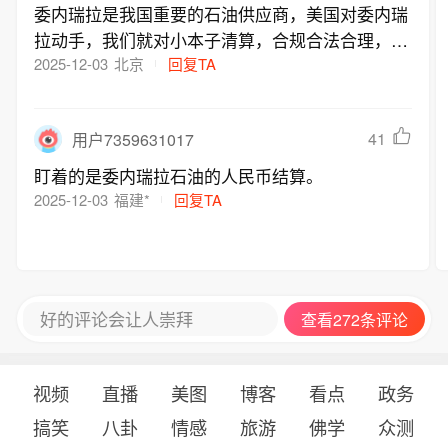
委内瑞拉是我国重要的石油供应商，美国对委内瑞
拉动手，我们就对小本子清算，合规合法合理，看
看美国能不能双线作战，让世界看看，谁才是世界
2025-12-03
北京
回复TA
上能秉持公正的老大！
41
用户7359631017
盯着的是委内瑞拉石油的人民币结算。
2025-12-03
福建*
回复TA
好的评论会让人崇拜
查看272条评论
视频
直播
美图
博客
看点
政务
搞笑
八卦
情感
旅游
佛学
众测