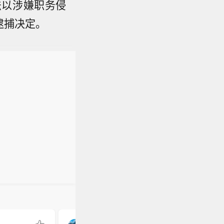
法以涉嫌职务侵
逮捕决定。