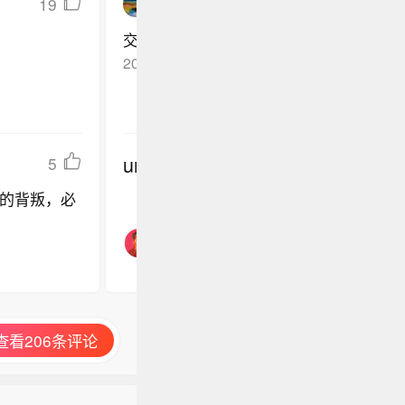
19
disturbingyoupeacefully
交的钱不少，所以只定了三项，还是最轻
2025-11-16
北京
回复TA
undefined
5
的背叛，必
查看206条评论