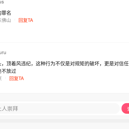
us
的罪名
东佛山
回复TA
uru
头，顶着风违纪，这种行为不仅是对规矩的破坏，更是对信任
绝不放过
京
回复TA
让人崇拜